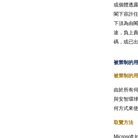
或個體透
閣下容許
下須為由
途，負上
碼，或已
被禁制的
被禁制的
由於所有
與安智環
何方式來
取覽方法
Micros