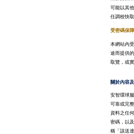
可能以其
任調校快
受密碼保
本網站內
途而提供
取覽，或實
關於內容
安智環球
可靠或完
資料之任
密碼，以
稱「該送