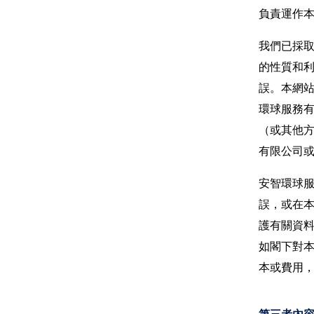
負責運作
我們已採
的性質和
誤。本網
環球服務
（或其他
有限公司
安智環球
誤，或在
護有關資
如閣下對
本或費用