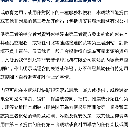
容供應者、網站、轉介參考、超連結政策及免責聲明
訊或教育之用，或用作對閣下的一種服務和便利，本網站可能提
織或其他非附屬的第三者及其網站（包括與安智環球服務有限公
提供第三者的轉介參考資料或轉達由第三者賣方發出的邀約或在
、其產品或服務，或經任何此等連結接達的該等第三者網站。對
一概不負上責任。儘管我們一般只會提供得自認為可靠來源的資
查，又鑒於我們對此等非安智環球服務有限公司網站的內容毫無
和網站，作出明示或隱含的表述或保證，亦不保證其於任何特定
和鼓勵閣下自行調查和評估上述事情。
者內容可能在本網站以快顯視窗形式展示、嵌入或提供，或透過
有限公司沒有撰寫、編輯、保證或贊同、批核、推薦或介紹任何
結，即等於離開本網站（即使閣下為方便起見而開啟第二個瀏覽
意該第三者網站的條款及細則、私隱及保安政策，或其他法律資
使用由第三者提供的任何第三者網站或資料而導致的任何直接或