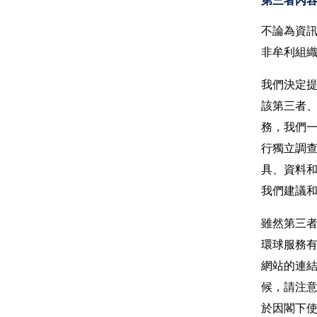
第三者內
不論為資
非牟利組
我們決定
該第三者
務，我們
行獨立調
具、資料
我們建議
雖然第三
環球服務
網站的連
候，請注
於因閣下