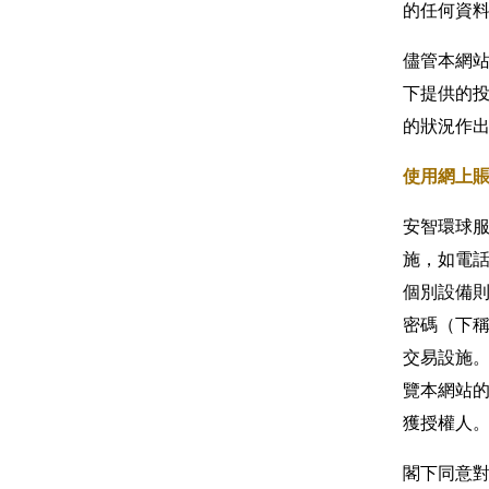
的任何資
儘管本網
下提供的
的狀況作
使用網上
安智環球
施，如電
個別設備
密碼（下
交易設施
覽本網站
獲授權人
閣下同意