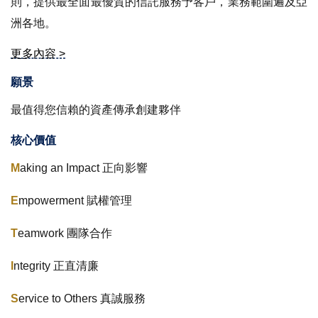
則，提供最全面最優質的信託服務予客戶，業務範圍遍及亞
香港
洲各地。
更多內容 >
願景
最值得您信賴的資產傳承創建夥伴
核心價值
M
aking an Impact 正向影響
E
mpowerment 賦權管理
T
eamwork 團隊合作
I
ntegrity 正直清廉
S
ervice to Others 真誠服務